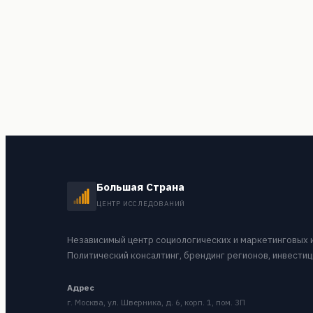
Большая Страна
ЦЕНТР ИССЛЕДОВАНИЙ
Независимый центр социологических и маркетинговых 
Политический консалтинг, брендинг регионов, инвестиц
Адрес
г. Москва, ул. Шверника, д. 6, корп. 1, пом. 3П