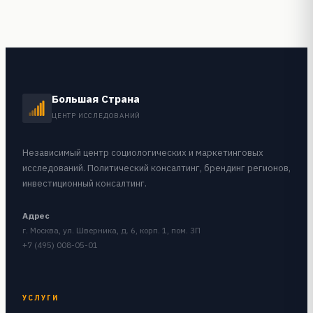
Большая Страна
ЦЕНТР ИССЛЕДОВАНИЙ
Независимый центр социологических и маркетинговых
исследований. Политический консалтинг, брендинг регионов,
инвестиционный консалтинг.
Адрес
г. Москва, ул. Шверника, д. 6, корп. 1, пом. 3П
+7 (495) 008-05-01
УСЛУГИ